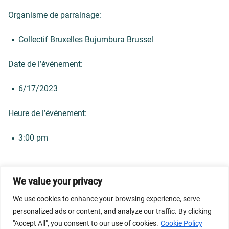
Organisme de parrainage:
Collectif Bruxelles Bujumbura Brussel
Date de l’événement:
6/17/2023
Heure de l’événement:
3:00 pm
We value your privacy
© 2026 Dicastery for Promoting Integral Human
We use cookies to enhance your browsing experience, serve
Development: Home Banner image property of Vatican
personalized ads or content, and analyze our traffic. By clicking
News/Media.
"Accept All", you consent to our use of cookies.
Cookie Policy