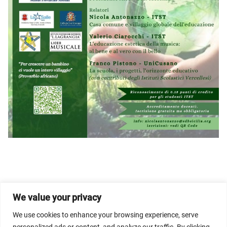
We value your privacy
© 2026 Dicastery for Promoting Integral Human
Development: Home Banner image property of Vatican
We use cookies to enhance your browsing experience, serve
News/Media.
personalized ads or content, and analyze our traffic. By clicking