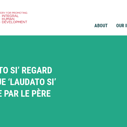
ABOUT
OUR 
O SI’ REGARD
E ‘LAUDATO SI’
 PAR LE PÈRE