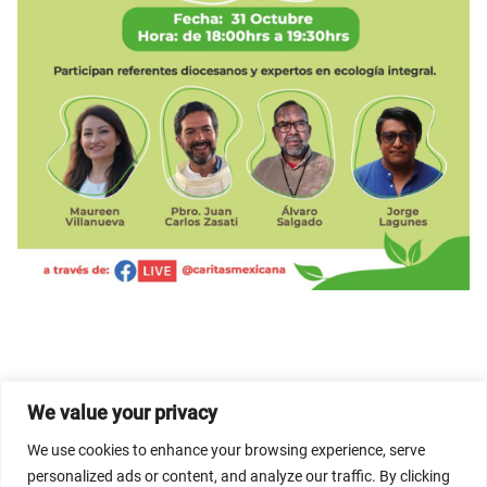
We value your privacy
© 2026 Dicastery for Promoting Integral Human
We use cookies to enhance your browsing experience, serve
Development: Home Banner image property of Vatican
personalized ads or content, and analyze our traffic. By clicking
News/Media.